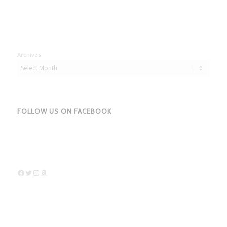
Archives
FOLLOW US ON FACEBOOK
Facebook
Twitter
Instagram
Amazon